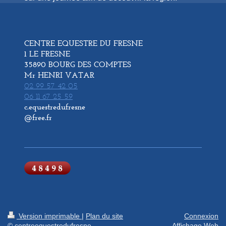
CENTRE EQUESTRE DU FRESNE
1 LE FRESNE
35890 BOURG DES COMPTES
Mr HENRI VATAR
02 99 57 42 05
06 11 67 25 59
c.equestredufresne
@free.fr
Version imprimable
|
Plan du site
Connexion
© centreequestredufresne
Affichage Web